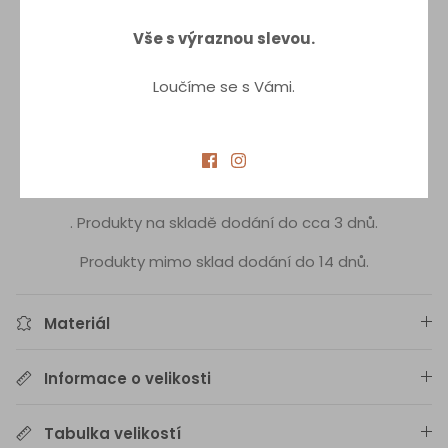
Spodní díl plavek je oboustranný, z magicky tmavě
Vše s výraznou slevou.
modré s potiskem do jednobarevné tmavě modré,
takže máte dva outfity v jednom a ušetříte místo při
Loučíme se s Vámi.
balení na pláž.
Látka na plavky je vyrobená z biologicky rozložitelných
recyklovaných nylonových vláken a také poskytuje
ochranu UV 50+, chránící před ultrafialovým zářením.
.
Produkty na skladě dodání do cca 3 dnů.
Produkty mimo sklad dodání do 14 dnů.
Materiál
Informace o velikosti
Tabulka velikostí