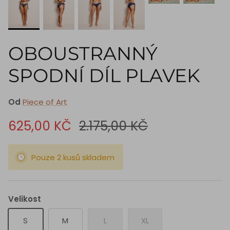
OBOUSTRANNÝ
SPODNÍ DÍL PLAVEK
Od
Piece of Art
625,00 KČ
2.175,00 KČ
Pouze 2 kusů skladem
Velikost
S
M
L
XL