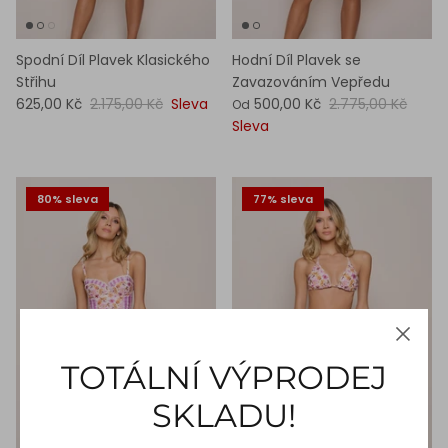
Spodní Díl Plavek Klasického
Hodní Díl Plavek se
Střihu
Zavazováním Vepředu
625,00 Kč
2.175,00 Kč
Sleva
500,00 Kč
2.775,00 Kč
Od
Sleva
80% sleva
77% sleva
TOTÁLNÍ VÝPRODEJ
SKLADU!