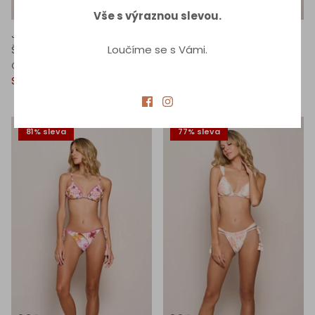
Vše s výraznou slevou.
Jednodílné Plavky se
Oboustranný Horní Díl
Loučíme se s Vámi.
Šněrováním Vzadu
Plavek
875,00 Kč
4.400,00 Kč
625,00 Kč
2.700,00 Kč
Od
Sleva
Sleva
81% sleva
77% sleva