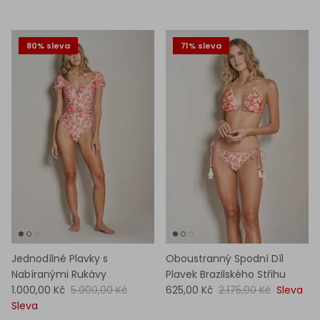
80% sleva
71% sleva
Jednodílné Plavky s
Oboustranný Spodní Díl
Nabíranými Rukávy
Plavek Brazilského Střihu
1.000,00 Kč
5.000,00 Kč
625,00 Kč
2.175,00 Kč
Sleva
Sleva