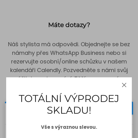
Máte dotazy?
Náš stylista má odpovědi. Objednejte se bez
námahy přes WhatsApp Business nebo si
rezervujte osobní/online schůzku v našem
kalendáři Calendly. Pozvedněte s námi svůj
zážitek z nakupování. Těšíme se na vás.
TOTÁLNÍ VÝPRODEJ
SKLADU!
Vše s výraznou slevou.