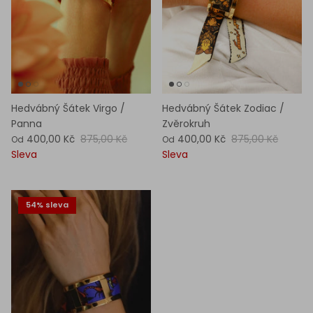
Hedvábný Šátek Virgo /
Hedvábný Šátek Zodiac /
Panna
Zvěrokruh
400,00 Kč
875,00 Kč
400,00 Kč
875,00 Kč
Od
Od
Sleva
Sleva
54% sleva