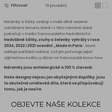
Filtrovat
19 produktů
Náramky a šátky vznikají v malé dílně vedené
odvážnými ženami, které i v této náročné době
pokračují v tradici francouzského hedvábnictví.
Hedvábné šátky, stuhy a čelenky vyhrály v roce
2024, 2022 i 2021 ocenění „Made in Paris
“, které
uděluje pařížská radnice, což jen potvrzuje jejich
výjimečnou kvalitu a důraz na francouzské know-how.
Náramky jsou antialergické a 100 % zlacené.
Naše designy nejsou jen obyčejnými doplňky; jsou
to skutečná umělecká díla, která se přizpůsobují
tomu, jak je nosíte.
OBJEVTE NAŠE KOLEKCE