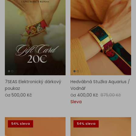
7SEAS Elektronický dárkový
Hedvábná Stužka Aquarius /
poukaz
Vodnář
500,00 Kč
400,00 Kč
875,00 Kč
Od
Od
Sleva
54% sleva
54% sleva