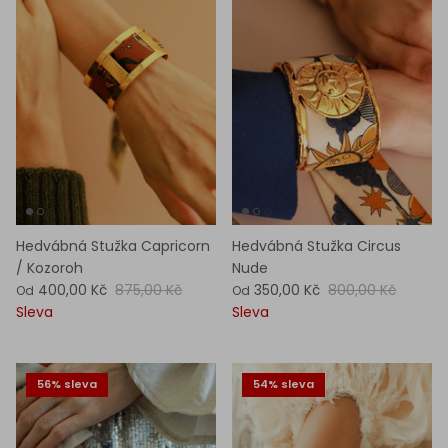
Hedvábná Stužka Capricorn
Hedvábná Stužka Circus
/ Kozoroh
Nude
400,00 Kč
875,00 Kč
350,00 Kč
800,00 Kč
Od
Od
Sleva
Sleva
56% sleva
54% sleva