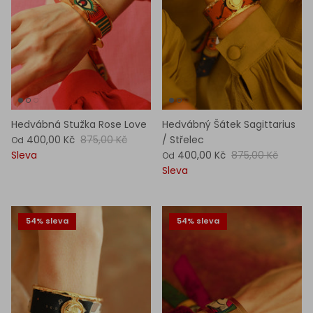
Hedvábná Stužka Rose Love
Hedvábný Šátek Sagittarius
400,00 Kč
875,00 Kč
/ Střelec
Od
Sleva
400,00 Kč
875,00 Kč
Od
Sleva
54% sleva
54% sleva