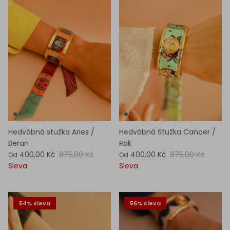
Hedvábná stužka Aries /
Hedvábná Stužka Cancer /
Beran
Rak
400,00 Kč
875,00 Kč
400,00 Kč
875,00 Kč
Od
Od
Sleva
Sleva
54% sleva
56% sleva