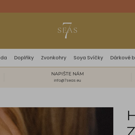
óda
Doplňky
Zvonkohry
Soya Svíčky
Dárkové b
NAPIŠTE NÁM
info@7seas.eu
Z