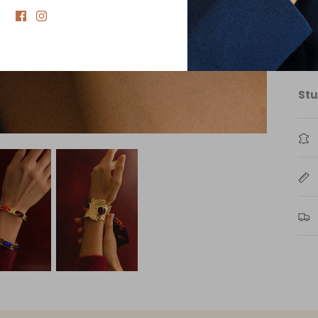
des
Při
nad
ná
Stu