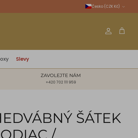
Měna
Česko (CZK Kč)
Účet
Košík
oxy
Slevy
ZAVOLEJTE NÁM
+420 702 111 959
HEDVÁBNÝ ŠÁTEK
ODIAC /