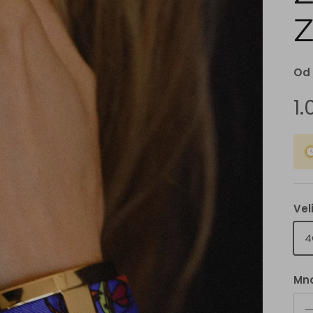
Od
1
Vel
4
Mno