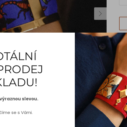
OTÁLNÍ
PRODEJ
KLADU!
100
jed
zvě
 výraznou slevou.
Ins
číme se s Vámi.
zna
sty