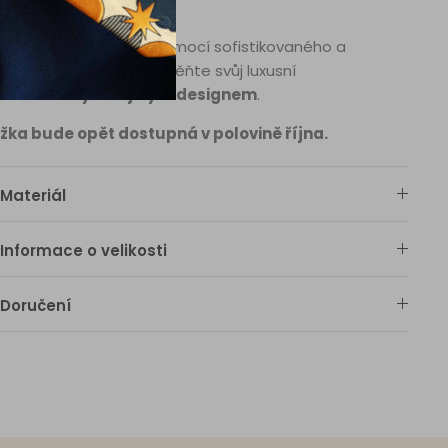
ignů.
nášíme všestrannost pomocí sofistikovaného a
časového kousku. Proměňte svůj luxusní
ramek
každý den jiným designem
.
žka bude opět dostupná v polovině října.
Materiál
Informace o velikosti
Doručení