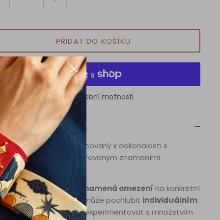
PŘIDAT DO KOŠÍKU
Další platební možnosti
Popis
% Hedvábný Šátek, zpracovaný k dokonalosti s
inečným designem inspirovaným znameními
rokruhu.
pirace zvěrokruhem
neznamená omezení
na konkrétní
mení – každý šátek se může pochlubit
individuálním
lem
, který vám umožní experimentovat s množstvím