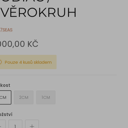
ZVĚROKRUH
7SEAS
.000,00 KČ
Pouze 4 kusů skladem
ikost
CM
2CM
1CM
žství