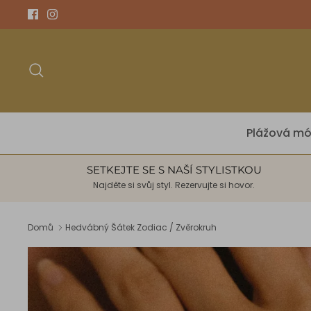
Přeskočit
na
obsah
Hledat
Plážová m
SETKEJTE SE S NAŠÍ STYLISTKOU
Najděte si svůj styl. Rezervujte si hovor.
Domů
Hedvábný Šátek Zodiac / Zvěrokruh