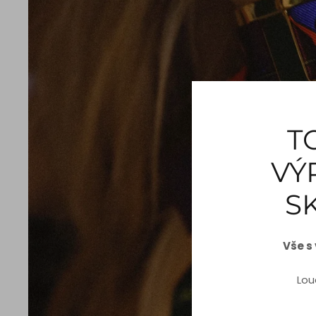
T
VÝ
S
Vše s
Lou