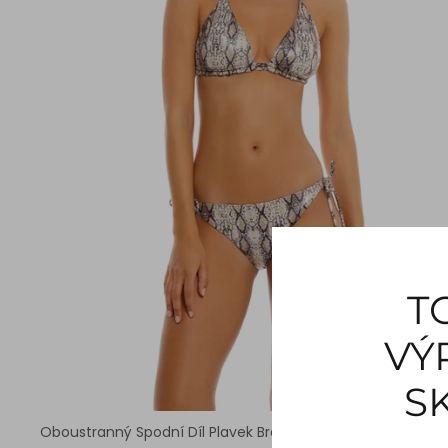
T
VÝ
S
Oboustranný Spodní Díl Plavek Brazilského Střihu