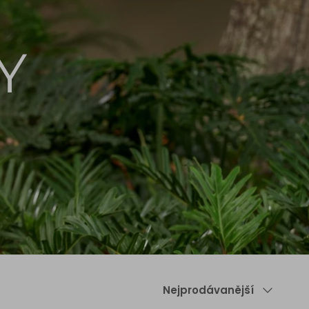
Y
Řadit
Nejprodávanější
podle