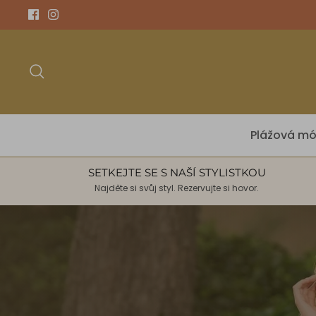
Přeskočit
na
obsah
Hledat
Plážová m
SETKEJTE SE S NAŠÍ STYLISTKOU
Najděte si svůj styl. Rezervujte si hovor.