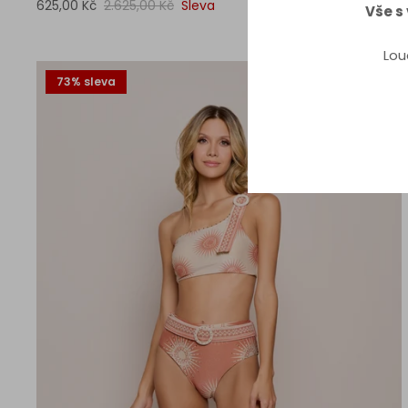
625,00 Kč
2.625,00 Kč
Sleva
Vše s
Lou
73% sleva