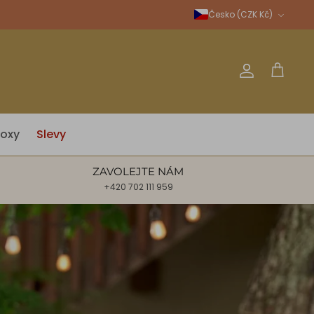
Měna
Česko (CZK Kč)
Účet
Košík
oxy
Slevy
ZAVOLEJTE NÁM
+420 702 111 959