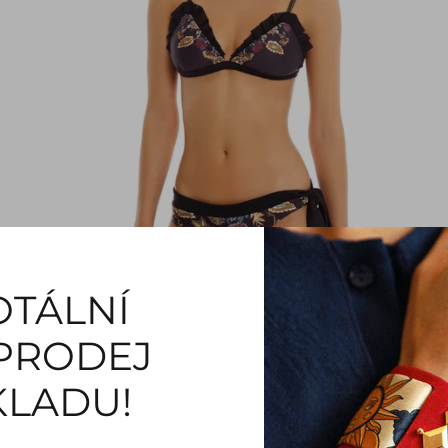
OTÁLNÍ
PRODEJ
KLADU!
Oboustranný Asymetrický Spodní Díl Plavek