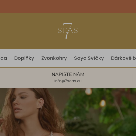
óda
Doplňky
Zvonkohry
Soya Svíčky
Dárkové b
NAPIŠTE NÁM
info@7seas.eu