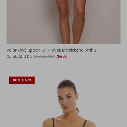
Volánkový Spodní Díl Plavek Brazilského Střihu
500,00 Kč
2.175,00 Kč
Sleva
Od
80% sleva