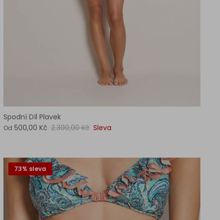
Spodní Díl Plavek
500,00 Kč
2.300,00 Kč
Sleva
Od
73% sleva