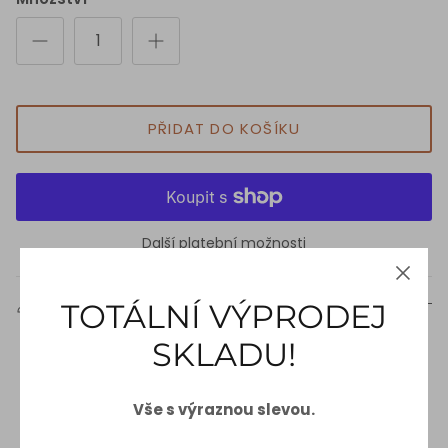
PŘIDAT DO KOŠÍKU
Další platební možnosti
Popis
TOTÁLNÍ VÝPRODEJ
Náš Spodní díl plavek má vázání na boku a ručně
SKLADU!
vyrobené střapce na konci šněrování, které dodávají
sexy prvek. Kalhotky mají klasický střih.
Vše s výraznou slevou.
Swimsuit fabric is made from biodegradable recycled