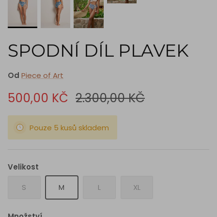
SPODNÍ DÍL PLAVEK
Od
Piece of Art
500,00 KČ
2.300,00 KČ
Pouze 5 kusů skladem
Velikost
S
M
L
XL
Množství