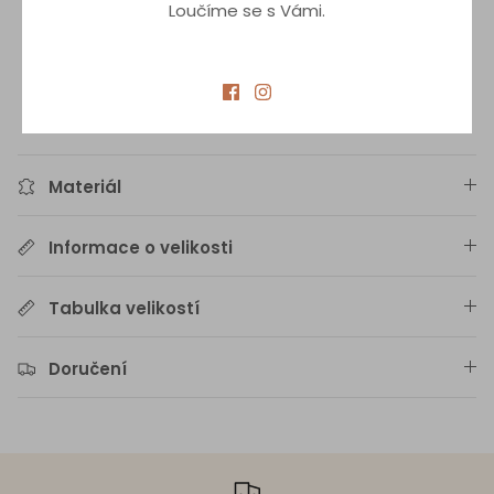
nylon fibers and it also has 50+ UV Protection against
Loučíme se s Vámi.
ultraviolet radiation.
Produkty na skladě dodání do cca 3 dnů.
Produkty mimo sklad dodání do 14 dnů.
Materiál
Informace o velikosti
Tabulka velikostí
Doručení