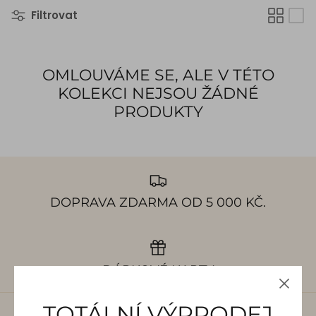
Filtrovat
OMLOUVÁME SE, ALE V TÉTO
KOLEKCI NEJSOU ŽÁDNÉ
PRODUKTY
DOPRAVA ZDARMA OD 5 000 KČ.
DÁRKOVÉ KARTY
TOTÁLNÍ VÝPRODEJ