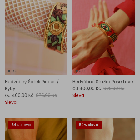
Hedvábný Šátek Pieces /
Hedvábná Stužka Rose Love
Ryby
400,00 Kč
875,00 Kč
Od
400,00 Kč
875,00 Kč
Sleva
Od
Sleva
54% sleva
54% sleva