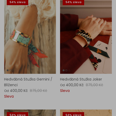
54% sleva
54% sleva
Hedvábná Stužka Gemini /
Hedvábná Stužka Joker
Blíženci
400,00 Kč
875,00 Kč
Od
400,00 Kč
875,00 Kč
Sleva
Od
Sleva
54% sleva
54% sleva