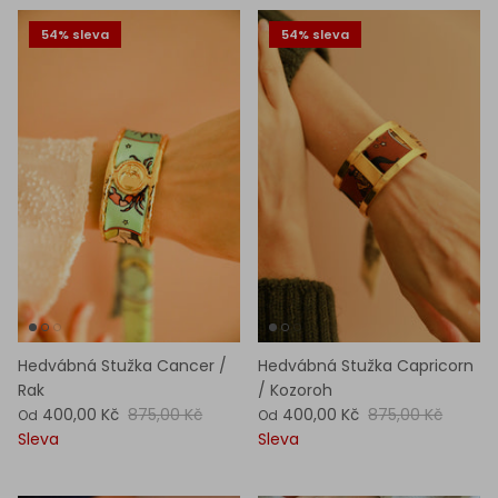
54% sleva
54% sleva
Hedvábná Stužka Cancer /
Hedvábná Stužka Capricorn
Rak
/ Kozoroh
400,00 Kč
875,00 Kč
400,00 Kč
875,00 Kč
Od
Od
Sleva
Sleva