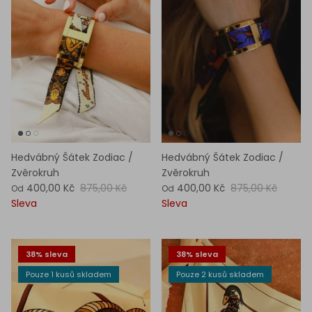
Hedvábný Šátek Zodiac /
Hedvábný Šátek Zodiac /
Zvěrokruh
Zvěrokruh
400,00 Kč
875,00 Kč
400,00 Kč
875,00 Kč
Od
Od
Sleva
Sleva
38% sleva
38% sleva
Pouze 1 kusů skladem
Pouze 2 kusů skladem