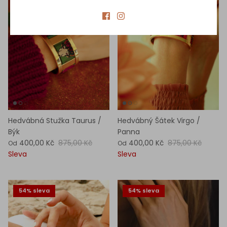
Hedvábná Stužka Taurus /
Hedvábný Šátek Virgo /
Býk
Panna
400,00 Kč
875,00 Kč
400,00 Kč
875,00 Kč
Od
Od
Sleva
Sleva
54% sleva
54% sleva