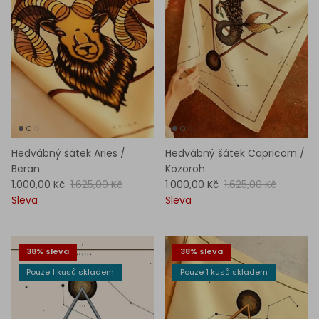
Hedvábný šátek Aries /
Hedvábný šátek Capricorn /
Beran
Kozoroh
1.000,00 Kč
1.625,00 Kč
1.000,00 Kč
1.625,00 Kč
Sleva
Sleva
38% sleva
38% sleva
Pouze 1 kusů skladem
Pouze 1 kusů skladem