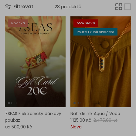
Filtrovat
28 produktů
Novinka
55% sleva
Pouze 1 kusů skladem
7SEAS Elektronický dárkový
Náhrdelník Aqua / Voda
poukaz
1.125,00 Kč
2.475,00 Kč
500,00 Kč
Sleva
Od