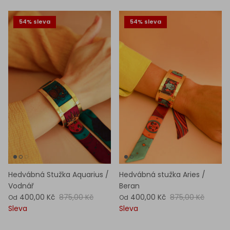
54% sleva
54% sleva
Hedvábná Stužka Aquarius /
Hedvábná stužka Aries /
Vodnář
Beran
400,00 Kč
875,00 Kč
400,00 Kč
875,00 Kč
Od
Od
Sleva
Sleva