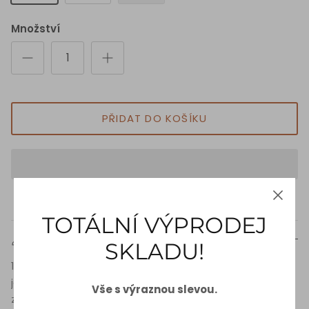
Množství
PŘIDAT DO KOŠÍKU
TOTÁLNÍ VÝPRODEJ
Popis
SKLADU!
100% Hedvábný Šátek, zpracovaný k dokonalosti s
jedinečným designem inspirovaným znameními
Vše s výraznou slevou.
zvěrokruhu.