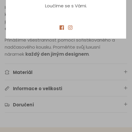
Loučíme se s Vámi.
Inspirace zvěrokruhem
neznamená omezení
na
konkrétní znamení – každý šátek se může
pochlubit
individuálním stylem
, který vám umožní
experimentovat s množstvím designů.
Přinášíme všestrannost pomocí sofistikovaného a
nadčasového kousku. Proměňte svůj luxusní
náramek
každý den jiným designem
.
Materiál
Informace o velikosti
Doručení