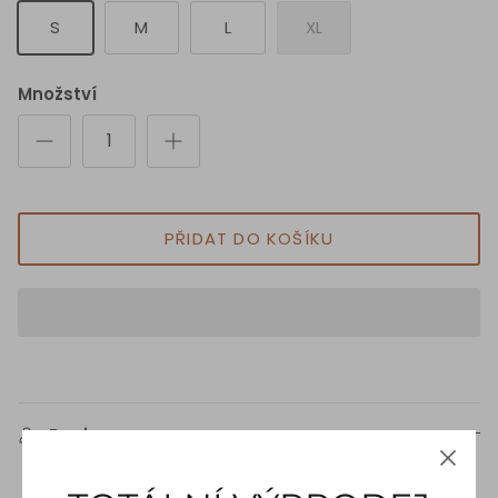
S
M
L
XL
Množství
PŘIDAT DO KOŠÍKU
Popis
Asymetrický horní díl na jedno rameno / Crop top z