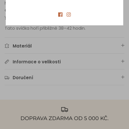
harmonizaci osobnosti ve znamení Střelce. Směs
esenciálních olejů obsahuje: niaouli, santalové dřevo a
ylang ylang.
Tato svíčka hoří přibližně 38–42 hodin.
Materiál
Informace o velikosti
Doručení
DOPRAVA ZDARMA OD 5 000 KČ.