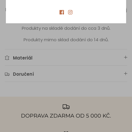
Bikini jsou vyrobené z udržitelného materiálu vysoké
kvality, který zaručuje, že barvy nevyblednou a udrží svůj
tvar po mnoho sezón.
Produkty na skladě dodání do cca 3 dnů.
Produkty mimo sklad dodání do 14 dnů.
Materiál
Doručení
DOPRAVA ZDARMA OD 5 000 KČ.