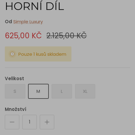
HORNÍ DÍL
Od
Simple Luxury
625,00 KČ
2.125,00 KČ
Pouze 1 kusů skladem
Velikost
S
M
L
XL
Množství