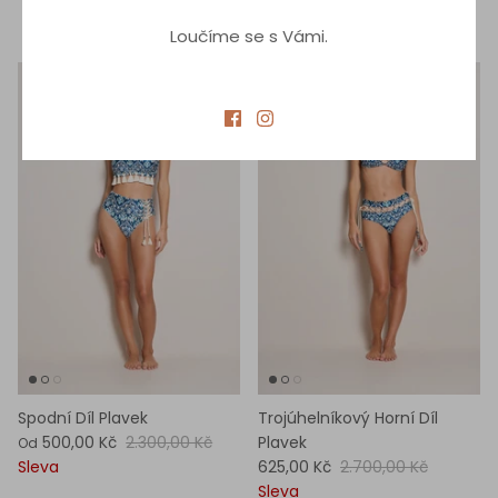
Sleva
Loučíme se s Vámi.
78% sleva
77% sleva
Spodní Díl Plavek
Trojúhelníkový Horní Díl
500,00 Kč
2.300,00 Kč
Plavek
Od
Sleva
625,00 Kč
2.700,00 Kč
Sleva