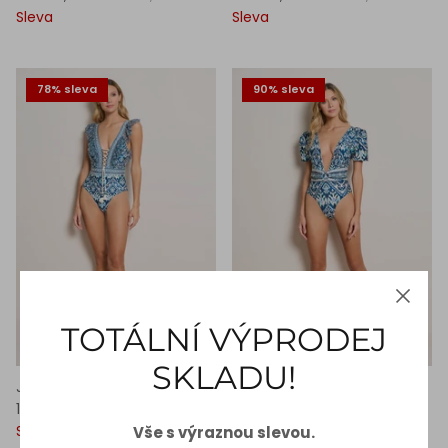
Sleva
Sleva
78% sleva
90% sleva
TOTÁLNÍ VÝPRODEJ
SKLADU!
Jednodílné Plavky s Volánky
Jednodílné Plavky s
1.000,00 Kč
4.650,00 Kč
Balónovými Rukávy
Sleva
500,00 Kč
5.000,00 Kč
Vše s výraznou slevou.