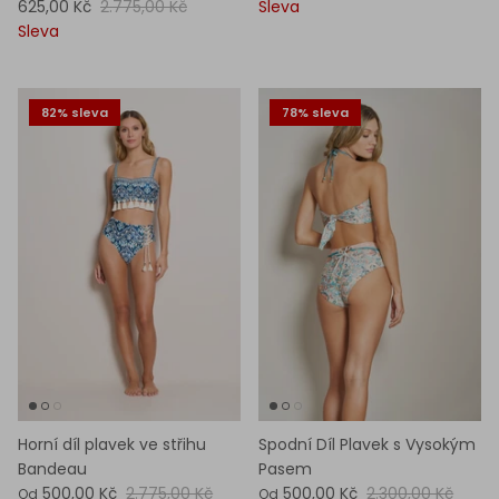
625,00 Kč
2.775,00 Kč
Sleva
Sleva
82% sleva
78% sleva
Horní díl plavek ve střihu
Spodní Díl Plavek s Vysokým
Bandeau
Pasem
500,00 Kč
2.775,00 Kč
500,00 Kč
2.300,00 Kč
Od
Od