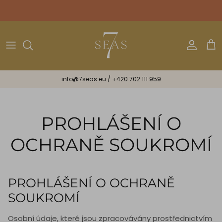
Přeskočit
na
obsah
Bikiny
Náramky & Stužky
Astrologické
Všechny Dárky
Jednodílné
Náhrdelníky & Náušnice
Dárkové Poukázky
info@7seas.eu
/
+420 702 111 959
Beachwear
Hedvábné Šátky
Mini
Midi
PROHLÁŠENÍ O
Maxi
OCHRANĚ SOUKROMÍ
Lux
PROHLÁŠENÍ O OCHRANĚ
Spiritual
SOUKROMÍ
Osobní údaje, které jsou zpracovávány prostřednictvím