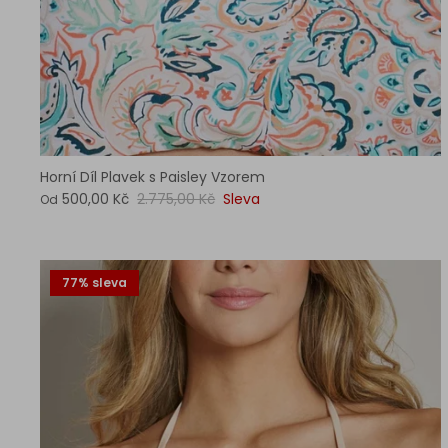
Horní Díl Plavek s Paisley Vzorem
500,00 Kč
2.775,00 Kč
Sleva
Od
77% sleva