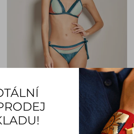
OTÁLNÍ
PRODEJ
KLADU!
Spodní Díl Plavek Brazílskeho Střihu