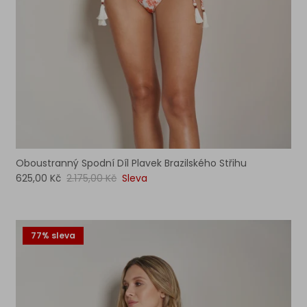
Oboustranný Spodní Díl Plavek Brazilského Střihu
625,00 Kč
2.175,00 Kč
Sleva
77% sleva