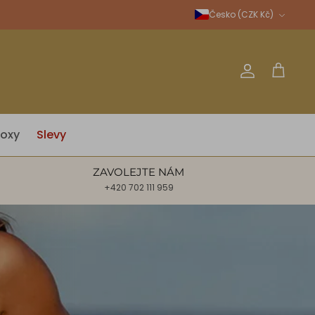
Měna
Česko (CZK Kč)
Účet
Košík
oxy
Slevy
ZAVOLEJTE NÁM
+420 702 111 959