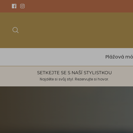
Přeskočit
na
obsah
Hledat
Plážová m
SETKEJTE SE S NAŠÍ STYLISTKOU
Najděte si svůj styl. Rezervujte si hovor.