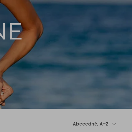
NE
Řadit
Abecedně, A–Z
podle