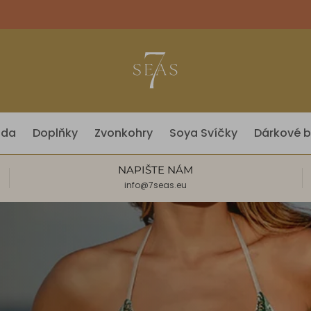
óda
Doplňky
Zvonkohry
Soya Svíčky
Dárkové b
NAPIŠTE NÁM
info@7seas.eu