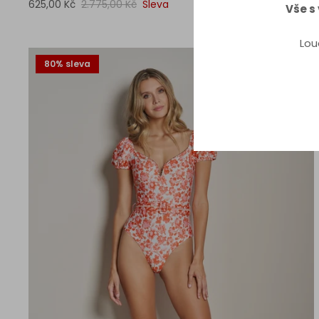
625,00 Kč
2.775,00 Kč
Sleva
Vše s
Lou
80% sleva