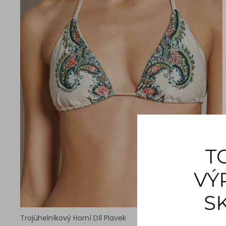
T
VÝ
S
Trojúhelníkový Horní Díl Plavek