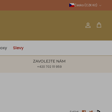
Měna
Česko (CZK Kč)
Účet
Košík
oxy
Slevy
ZAVOLEJTE NÁM
+420 702 111 959
Sdílet
Sdílet