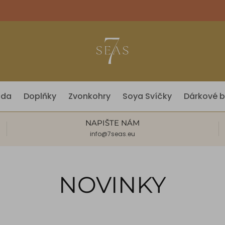
óda
Doplňky
Zvonkohry
Soya Svíčky
Dárkové b
NAPIŠTE NÁM
info@7seas.eu
NOVINKY