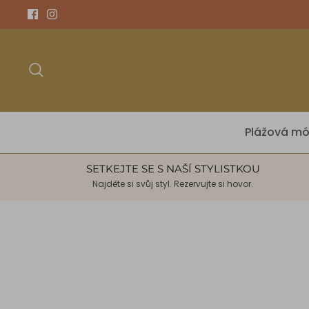
Přeskočit
na
obsah
Hledat
Plážová m
SETKEJTE SE S NAŠÍ STYLISTKOU
Najděte si svůj styl. Rezervujte si hovor.