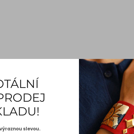
OTÁLNÍ
PRODEJ
KLADU!
 výraznou slevou.