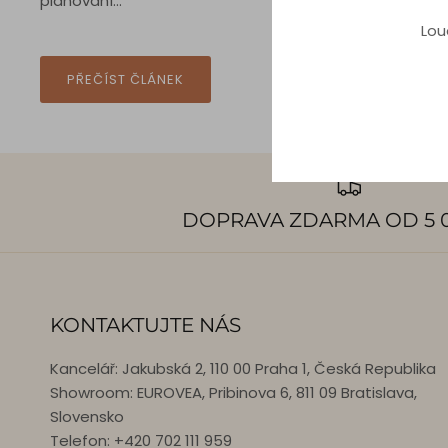
plánování...
Lou
PŘEČÍST ČLÁNEK
DOPRAVA ZDARMA OD 5 0
KONTAKTUJTE NÁS
Kancelář: Jakubská 2, 110 00 Praha 1, Česká Republika
Showroom: EUROVEA, Pribinova 6, 811 09 Bratislava,
Slovensko
Telefon: +420 702 111 959