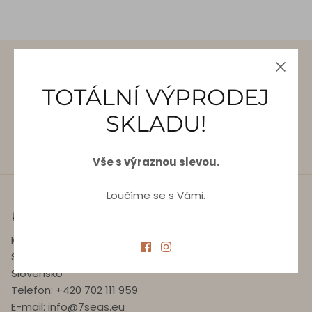
DOPRAVA ZDARMA OD 5 000 KČ.
TOTÁLNÍ VÝPRODEJ
SKLADU!
DÁRKOVÉ KARTY
Vše s výraznou slevou.
Loučíme se s Vámi.
KONTAKTUJTE NÁS
Kancelář: Jakubská 2, 110 00 Praha 1, Česká Republika
Showroom: EUROVEA, Pribinova 6, 811 09 Bratislava,
Slovensko
Telefon: +420 702 111 959
E-mail: info@7seas.eu