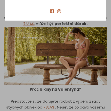
Valentýn je synonymem pro
vyjádření lásky
a
náklonnosti
. Pokud je váš Valentýn někdo, kdo miluje
slunce a moře, dárkový poukaz od značky plavek, jako je
7SEAS,
může být
perfektní dárek
.
Proč bikiny na Valentýna?
Představte si, že darujete radost z výběru z řady
stylových plavek od
7SEAS
. Nejen, že to dává vašemu