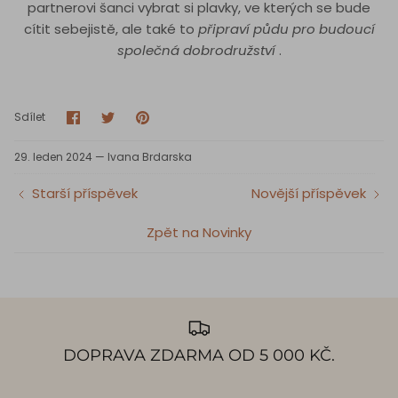
partnerovi šanci vybrat si plavky, ve kterých se bude
cítit sebejistě, ale také to
připraví půdu pro budoucí
společná dobrodružství
.
Sdílet
Sdílet
Pin
Sdílet
na
na
It
Facebooku
Twitteru
29. leden 2024 —
Ivana Brdarska
Starší příspěvek
Novější příspěvek
Zpět na Novinky
DOPRAVA ZDARMA OD 5 000 KČ.