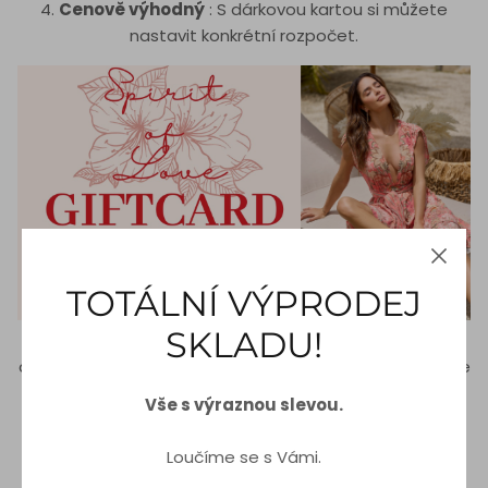
4.
Cenově výhodný
: S dárkovou kartou si můžete
nastavit konkrétní rozpočet.
TOTÁLNÍ VÝPRODEJ
SKLADU!
5.
Dárky na poslední chvíli
: Pokud vám chybí čas,
dárková karta vám může zachránit život. Jejich nákup je
rychlý a lze je obvykle odeslat digitálně.
Vše s výraznou slevou.
Valentýn a perfektní dárek
Loučíme se s Vámi.