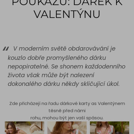
POUKAZU: DÁREK K
VALENTÝNU
V moderním světě obdarovávání je
kouzlo dobře promyšleného dárku
nepopiratelné. Se shonem každodenního
života však může být nalezení
dokonalého dárku někdy skličující úkol.
Zde přicházejí na řadu dárkové karty as Valentýnem
těsně před námi
rohu, mohou být jen vaší spásou.