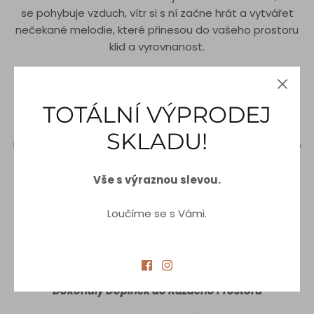
se pohybuje vzduch, vítr si s ní začne hrát a vytvářet
nečekané melodie, které přinesou do vašeho prostoru
klid a vyrovnanost.
Umělecké dílo z přírodních materiálů
TOTÁLNÍ VÝPRODEJ
Co ich dělá tak výjimečnými, je nejen jejich zvuk, ale
SKLADU!
také materiály, ze kterých jsou vyrobeny. Každý válec je
vyroben z tenkých vrstev bambusu, což je materiál,
který se pro výrobu hudebních nástrojů používá již od
Vše s výraznou slevou.
pradávna. Bambus je nejen ekologický, ale také
akusticky velmi kvalitní materiál, který přispívá k
Loučíme se s Vámi.
jedinečnému zvuku každé zvonkohry. Všechny části
zvonkohry jsou pak ošetřeny přírodními oleji, což
zajišťuje jejich dlouhou životnost a krásný vzhled.
Dokonalý Doplněk do Každého Prostoru