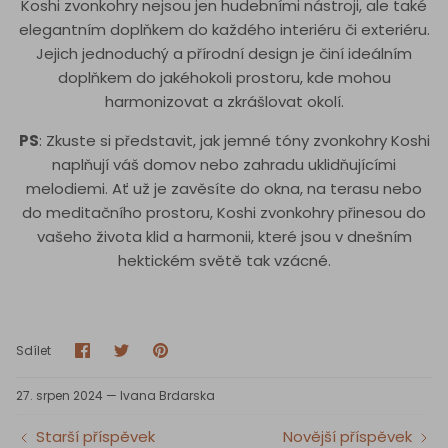
Koshi zvonkohry nejsou jen hudebními nástroji, ale také
elegantním doplňkem do každého interiéru či exteriéru.
Jejich jednoduchý a přírodní design je činí ideálním
doplňkem do jakéhokoli prostoru, kde mohou
harmonizovat a zkrášlovat okolí.
PS
: Zkuste si představit, jak jemné tóny zvonkohry Koshi
naplňují váš domov nebo zahradu uklidňujícími
melodiemi. Ať už je zavěsíte do okna, na terasu nebo
do meditačního prostoru, Koshi zvonkohry přinesou do
vašeho života klid a harmonii, které jsou v dnešním
hektickém světě tak vzácné.
Sdílet
Sdílet
Pin
Sdílet
na
na
It
Facebooku
Twitteru
27. srpen 2024 —
Ivana Brdarska
Starší příspěvek
Novější příspěvek